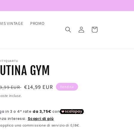
VIS VINTAGE
PROMO
Accedi
Carrello
NITYQUARTU
UTINA GYM
rezzo
Prezzo
€14,99 EUR
9,99 EUR
Vendita
di
oste incluse.
stino
vendita