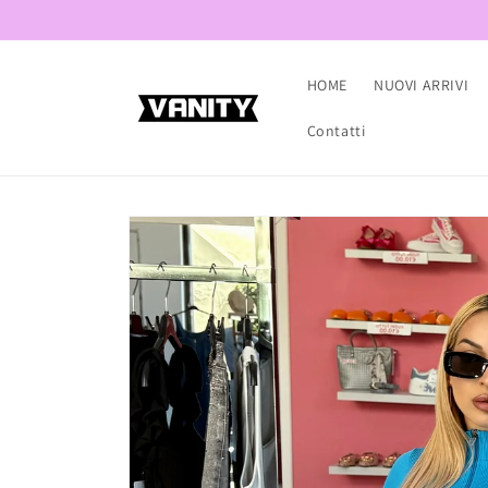
Vai
direttamente
ai contenuti
HOME
NUOVI ARRIVI
Contatti
Passa alle
informazioni
sul prodotto