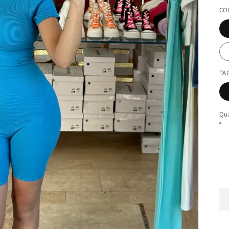
CO
TA
Qu