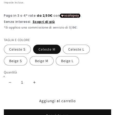
di
di
Imposte incluse.
listino
vendita
TAGLIA E COLORE
Celeste S
Celeste M
Celeste L
Beige S
Beige M
Beige L
Quantità
Diminuisci
Aumenta
quantità
quantità
per
per
PANTALONCINO
PANTALONCINO
Aggiungi al carrello