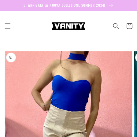
Vai
E' ARRIVATA LA NUOVA COLLEZIONE SUMMER 2024!
direttamente
ai contenuti
Carrell
Passa alle
informazioni
sul prodotto